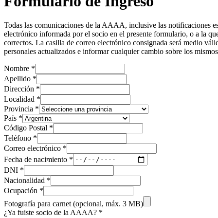
Formulario de Ingreso
Todas las comunicaciones de la AAAA, inclusive las notificaciones esta
electrónico informada por el socio en el presente formulario, o a la q
correctos. La casilla de correo electrónico consignada será medio váli
personales actualizados e informar cualquier cambio sobre los mismos.
Nombre *
Apellido *
Dirección *
Localidad *
Provincia *
País *
Código Postal *
Teléfono *
Correo electrónico *
Fecha de nacimiento *
DNI *
Nacionalidad *
Ocupación *
Fotografía para carnet (opcional, máx. 3 MB)
¿Ya fuiste socio de la AAAA? *